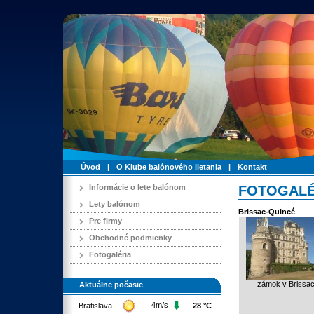
Úvod
|
O Klube balónového lietania
|
Kontakt
Informácie o lete balónom
FOTOGALÉ
Lety balónom
Brissac-Quincé
Pre firmy
Obchodné podmienky
Fotogaléria
zámok v Brissa
Aktuálne počasie
4m/s
Bratislava
28 °C