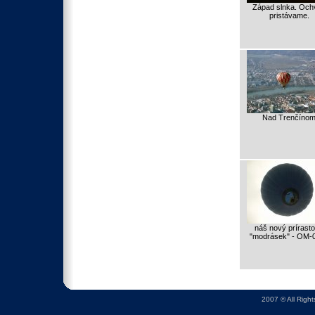
Západ slnka. Ochv
pristávame.
Nad Trenčíno
náš nový prírasto
"modrásek" - OM-
2007 © All Righ