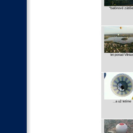
"balónové zátiši
let ponad Vilniu
...a už letíme