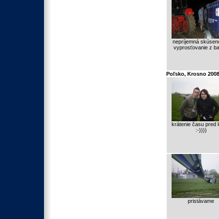
nepríjemná skúseno
vyprosťovanie z b
Poľsko, Krosno 200
krátenie času pred 
:-))))
pristávame