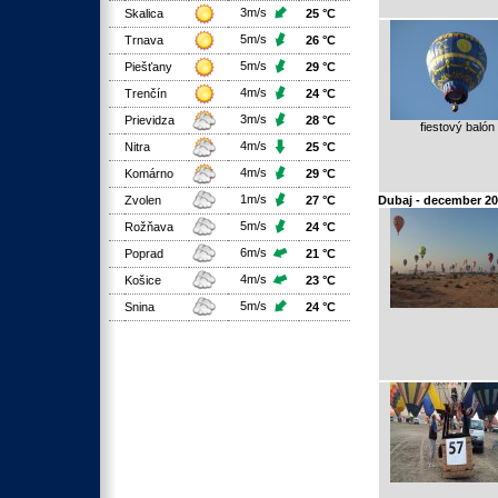
3m/s
Skalica
25 °C
5m/s
Trnava
26 °C
5m/s
Piešťany
29 °C
4m/s
Trenčín
24 °C
3m/s
Prievidza
28 °C
fiestový balón
4m/s
Nitra
25 °C
4m/s
Komárno
29 °C
1m/s
Zvolen
27 °C
Dubaj - december 2
5m/s
Rožňava
24 °C
6m/s
Poprad
21 °C
4m/s
Košice
23 °C
5m/s
Snina
24 °C