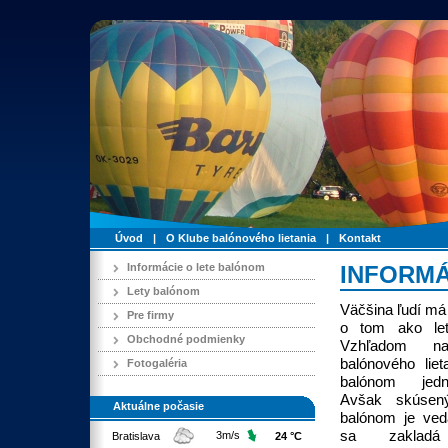
Úvod
|
O Klube balónového lietania
|
Kontakt
Informácie o lete balónom
INFORMÁ
Lety balónom
Väčšina ľudí má
Pre firmy
o tom ako let
Obchodné podmienky
Vzhľadom na
balónového liet
Fotogaléria
balónom jedn
Avšak skúsený
Aktuálne počasie
balónom je veda
sa zaklad
3m/s
Bratislava
24 °C