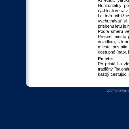
vzlietnuť. Vert
Horizontálny p
rýchlosti vetra 
Let trvá približn
vychutnávať si 
priebehu letu je
Podľa smeru vet
Presné miesto p
vozidlom, s ktor
mieste pristátia
dostupné (napr. 
Po lete:
Po pristátí a zl
tradičný "baloná
každý cestujúci 
2007 © All Righ