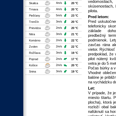
vedomostia
4m/s
Skalica
20 °C
skúsenostiach, 
4m/s
Trnava
20 °C
pilota.
5m/s
Piešťany
23 °C
Pred letom:
Pred uskutočne
3m/s
Trenčín
20 °C
telefonicky sko
2m/s
Prievidza
20 °C
základe doh
3m/s
Nitra
21 °C
predbežný term
podmienok. Let
2m/s
Komárno
22 °C
zavčas rána ale
2m/s
Zvolen
22 °C
vietor. Rýchlosť
3m/s
Rožňava
19 °C
predpoklad, že v
pilot nútený kvô
2m/s
Poprad
17 °C
vetra je do 5 me
2m/s
Košice
20 °C
Počas búrky a v
3m/s
Snina
19 °C
Vhodné oblečeni
balóne je pribli
na vychádzku do
Let:
V prípade, že j
miesto štartu. P
plocha), ktorá 
rozloží obal ba
nafúknutí sa ho